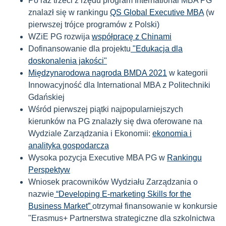
Po raz trzeci z rzędu program International MBA PG
znalazł się w rankingu
QS Global Executive MBA
(w
pierwszej trójce programów z Polski)
WZiE PG rozwija
współpracę z Chinami
Dofinansowanie dla projektu
"Edukacja dla
doskonalenia jakości"
Międzynarodowa nagroda BMDA 2021
w kategorii
Innowacyjność dla International MBA z Politechniki
Gdańskiej
Wśród pierwszej piątki najpopularniejszych
kierunków na PG znalazły się dwa oferowane na
Wydziale Zarządzania i Ekonomii:
ekonomia i
analityka gospodarcza
Wysoka
pozycja Executive MBA PG w
Rankingu
Perspektyw
Wniosek pracowników Wydziału Zarządzania o
nazwie
“Developing E-marketing Skills for the
Business Market”
otrzymał finansowanie w konkursie
"Erasmus+ Partnerstwa strategiczne dla szkolnictwa