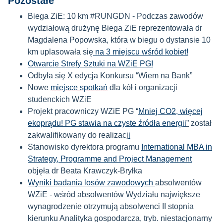
Pozostałe
Biega ZiE: 10 km #RUNGDN -
Podczas zawodów
wydziałową drużynę Biega ZiE reprezentowała dr
Magdalena Popowska, która w biegu o dystansie 10
km uplasowała się
na 3 miejscu wśród kobiet!
Otwarcie Strefy Sztuki na WZiE PG!
Odbyła się X edycja Konkursu “Wiem na Bank”
Nowe
miejsce spotkań
dla kół i organizacji
studenckich WZiE
Projekt pracowniczy WZiE PG
“
Mniej CO2, więcej
ekoprądu! PG stawia na czyste źródła energii
”
został
zakwalifikowany do realizacj
i
Stanowisko dyrektora programu
International MBA in
Strategy, Programme and Project Management
objęła dr Beata Krawczyk-Bryłka
Wyniki badania losów zawodowych
absolwentów
WZiE - wśród absolwentów Wydziału największe
wynagrodzenie otrzymują absolwenci II stopnia
kierunku Analityka gospodarcza, tryb. niestacjonarny