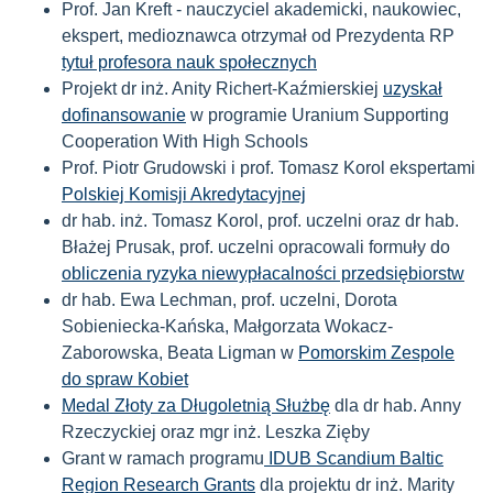
Prof. Jan Kreft - nauczyciel akademicki, naukowiec,
ekspert, medioznawca otrzymał od Prezydenta RP
tytuł profesora nauk społecznych
Projekt dr inż. Anity Richert-Kaźmierskiej
uzyskał
dofinansowanie
w programie Uranium Supporting
Cooperation With High Schools
Prof. Piotr Grudowski i prof. Tomasz Korol ekspertami
Polskiej Komisji Akredytacyjnej
dr hab. inż. Tomasz Korol, prof. uczelni oraz dr hab.
Błażej Prusak, prof. uczelni opracowali formuły do
obliczenia ryzyka niewypłacalności przedsiębiorstw
dr hab. Ewa Lechman, prof. uczelni, Dorota
Sobieniecka-Kańska, Małgorzata Wokacz-
Zaborowska, Beata Ligman
w
Pomorskim Zespole
do spraw Kobiet
Medal Złoty za Długoletnią Służbę
dla
dr hab. Anny
Rzeczyckiej oraz mgr inż. Leszka Zięby
Grant
w ramach programu
IDUB Scandium Baltic
Region Research Grants
dla projektu dr inż. Marity