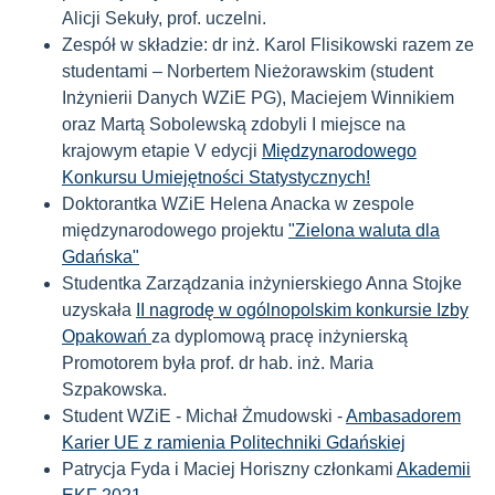
Alicji Sekuły, prof. uczelni.
Zespół w składzie: dr inż. Karol Flisikowski razem ze
studentami – Norbertem Nieżorawskim (student
Inżynierii Danych WZiE PG), Maciejem Winnikiem
oraz Martą Sobolewską zdobyli I miejsce na
krajowym etapie V edycji
Międzynarodowego
Konkursu Umiejętności Statystycznych!
Doktorantka WZiE Helena Anacka w zespole
międzynarodowego projektu
"Zielona waluta dla
Gdańska"
Studentka Zarządzania inżynierskiego Anna Stojke
uzyskała
II nagrodę w ogólnopolskim konkursie Izby
Opakowań
za dyplomową pracę inżynierską
Promotorem była prof. dr hab. inż. Maria
Szpakowska.
St
udent WZiE - Michał Żmudowski -
Ambasadorem
Karier UE z ramienia Politechniki Gdańskiej
Patrycja Fyda i Maciej Horiszny członkami
Akademii