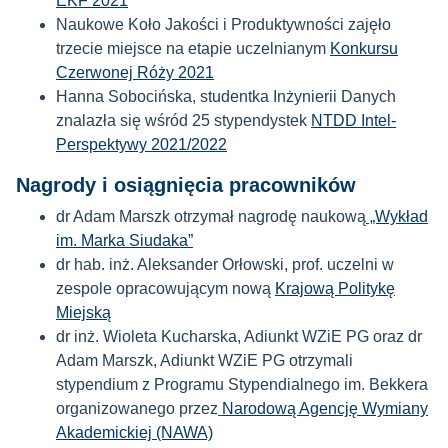
EKF 2021
Naukowe Koło Jakości i Produktywności zajęło
trzecie miejsce na etapie uczelnianym
Konkursu
Czerwonej Róży 2021
Hanna Sobocińska, studentka Inżynierii Danych
znalazła się wśród 25 stypendystek
NTDD Intel-
Perspektywy 2021/2022
Nagrody i osiągnięcia pracowników
dr Adam Marszk otrzymał nagrodę naukową
„Wykład
im. Marka Siudaka”
dr hab. inż. Aleksander Orłowski, prof. uczelni w
zespole opracowującym nową
Krajową Politykę
Miejską
dr inż. Wioleta Kucharska, Adiunkt WZiE PG oraz dr
Adam Marszk, Adiunkt WZiE PG otrzymali
stypendium z Programu Stypendialnego im. Bekkera
organizowanego przez
Narodową Agencję Wymiany
Akademickiej (NAWA)