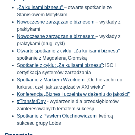
„Za kulisami biznesu”
– otwarte spotkanie ze
Stanisławem Motylskim
Nowoczesne zarządzanie biznesem
– wykłady z
praktykami
Nowoczesne zarządzanie biznesem
– wykłady z
praktykami (
drugi cykl)
Otwarte spotkanie z cyklu: „Za kulisami biznesu”
spotkanie z Magdaleną Głomską
S
potkanie z cyklu: „Za kulisami biznesu”
:
ISO i
certyfikacja systemów zarządzania
Spotkanie z Markiem Wzorkiem:
„Od hierarchii do
turkusu, czyli jak zarządzać w XXI wieku”
Konferencja „Biznes i uczelnia w dążeniu do jakości”
#TransferDay
- wydarzenie dla przedsiębiorców
zainteresowanych tematem sukcesji
Spotkanie z Pawłem Olechnowiczem
, twórcą
sukcesu grupy Lotos