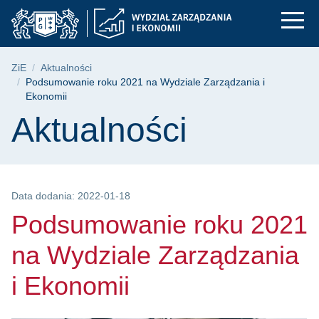
Podsumowanie roku 2
Przejdź
Przejdź
Przejdź
do
do
do
menu
wyszukiwarki
treści
głównego
Ścieżka nawigacyjna
ZiE
Aktualności
Podsumowanie roku 2021 na Wydziale Zarządzania i
Ekonomii
Treść strony
Aktualności
Data dodania: 2022-01-18
Podsumowanie roku 2021
na Wydziale Zarządzania
i Ekonomii