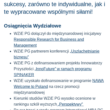
sukcesy, zarówno te indywidualne, jak i
te wypracowane wspólnymi siłami!
Osiągnięcia Wydziałowe
WZiE PG dołączył do międzynarodowej inicjatywy
Responsible Research for Business and
Management
WZiE PG partnerem konferencji
„Uszlachetnianie
biznesu”
WZiE PG z dofinansowaniem projektu Innowatorzy
Przyszłości
„InnoFuture” w ramach programu
SPINAKER
WZiE uzyskało dofinansowanie w programie
NAWA
Welcome to Poland
na rzecz promocji
międzynarodowej
Kierunki studiów WZiE PG wysoko ocenione w
rankingu szkół wyższych
„Perspektywy”