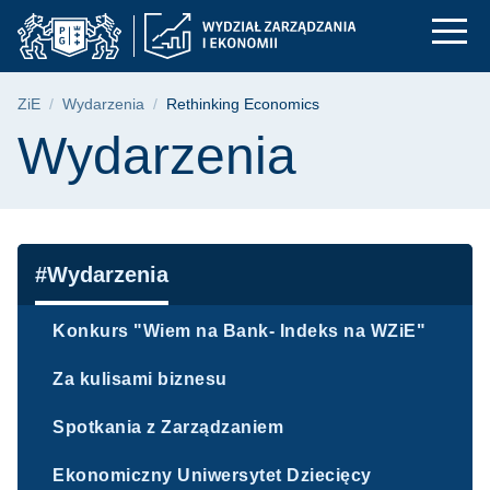
Rethinking Economics
Przejdź
Przejdź
Przejdź
do
do
do
menu
wyszukiwarki
treści
głównego
Ścieżka nawigacyjna
ZiE
Wydarzenia
Rethinking Economics
Treść strony
Wydarzenia
Nawigacja
#Wydarzenia
Konkurs "Wiem na Bank- Indeks na WZiE"
Za kulisami biznesu
Spotkania z Zarządzaniem
Ekonomiczny Uniwersytet Dziecięcy