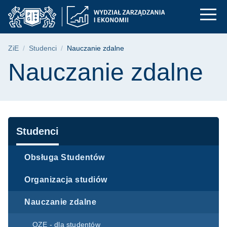
Nauczanie zdalne | W
Przejdź
Przejdź
Przejdź
do
do
do
menu
wyszukiwarki
treści
głównego
Ścieżka nawigacyjna
ZiE
Studenci
Nauczanie zdalne
Treść strony
Nauczanie zdalne
Nawigacja
Studenci
Obsługa Studentów
Organizacja studiów
Nauczanie zdalne
OZE - dla studentów