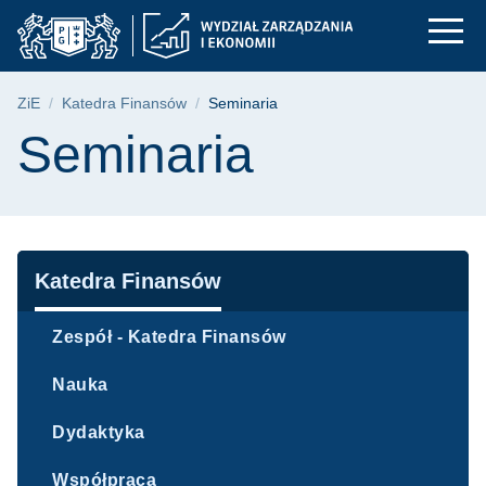
Seminaria | Wydział 
Przejdź
Przejdź
Przejdź
do
do
do
menu
wyszukiwarki
treści
głównego
Ścieżka nawigacyjna
ZiE
Katedra Finansów
Seminaria
Treść strony
Seminaria
Nawigacja
Katedra Finansów
Zespół - Katedra Finansów
Nauka
Dydaktyka
Współpraca