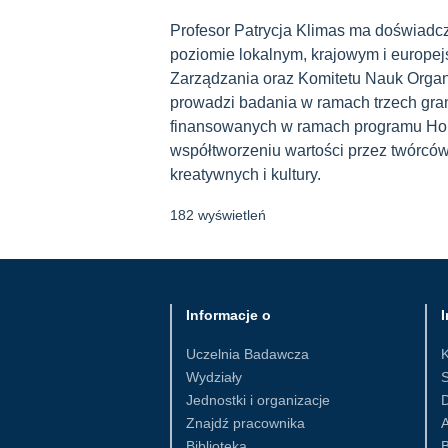
Profesor Patrycja Klimas ma doświad
poziomie lokalnym, krajowym i europej
Zarządzania oraz Komitetu Nauk Organi
prowadzi badania w ramach trzech gr
finansowanych w ramach programu Hori
współtworzeniu wartości przez twórców
kreatywnych i kultury.
182 wyświetleń
Informacje o
I
Uczelnia Badawcza
Wydziały
S
Jednostki i organizacje
D
Znajdź pracownika
Biblioteka
B