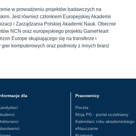
czenie w prowadzeniu projektów badawczych na
skim. Jest również członkiem Europejskiej Akademii
zacji i Zarządzania Polskiej Akademii Nauk. Obecnie
antów NCN oraz europejskiego projektu GameHeart
zon Europe skupiającego się na transferze i
 gier komputerowych oraz podmioty z innych branż
nformacje dla
Pracownicy
Kandydaci
Poczta
tudenci
Moja PG - portal uczelniany
oktoranci
Kalendarz roku akademickiego
Absolwenci
eNauczanie
iznes
Przetargi