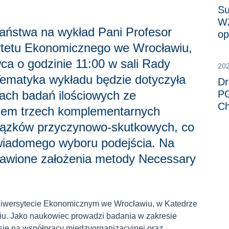
Su
WZ
aństwa na wykład Pani Profesor
op
sytetu Ekonomicznego we Wrocławiu,
wca o godzinie 11:00 w sali Rady
20
Tematyka wykładu będzie dotyczyła
Dr
ach badań ilościowych ze
PG
Ch
iem trzech komplementarnych
iązków przyczynowo-skutkowych, co
świadomego wyboru podejścia. Na
tawione założenia metody Necessary
Uniwersytecie Ekonomicznym we Wrocławiu, w Katedrze
. Jako naukowiec prowadzi badania w zakresie
 się na współpracy międzyorganizacyjnej oraz