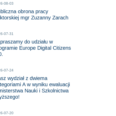
26-08-03
bliczna obrona pracy
ktorskiej mgr Zuzanny Zarach
26-07-31
praszamy do udziału w
ogramie Europe Digital Citizens
0.
26-07-24
sz wydział z dwiema
tegoriami A w wyniku ewaluacji
nisterstwa Nauki i Szkolnictwa
ższego!
26-07-20