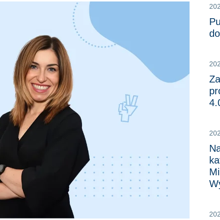
20
Pu
do
20
Za
pr
4.
20
Na
ka
Mi
Wy
20