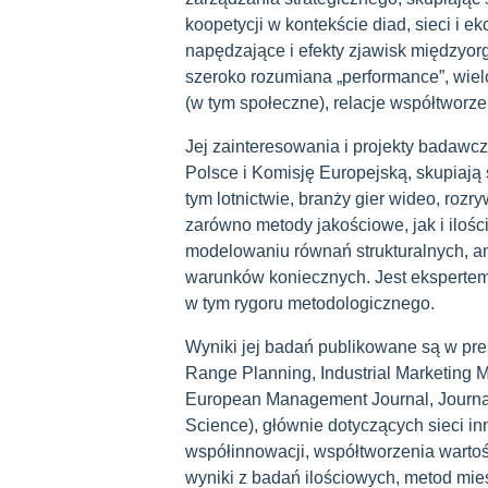
koopetycji w kontekście diad, sieci i 
napędzające i efekty zjawisk międzyorg
szeroko rozumiana „performance”, wiel
(w tym społeczne), relacje współtworze
Jej zainteresowania i projekty badaw
Polsce i Komisję Europejską, skupiają 
tym lotnictwie, branży gier wideo, rozr
zarówno metody jakościowe, jak i ilości
modelowaniu równań strukturalnych, ana
warunków koniecznych. Jest ekspertem
w tym rygoru metodologicznego.
Wyniki jej badań publikowane są w pr
Range Planning, Industrial Marketin
European Management Journal, Journal
Science), głównie dotyczących sieci in
współinnowacji, współtworzenia wartośc
wyniki z badań ilościowych, metod mie