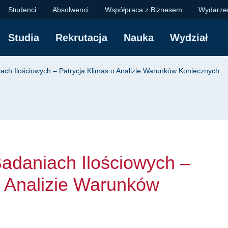
iach Ilościowych – P
Studenci
Absolwenci
Współpraca z Biznesem
Wydarze
Studia
Rekrutacja
Nauka
Wydział
yjna
ch Ilościowych – Patrycja Klimas o Analizie Warunków Koniecznych
adaniach Ilościowych –
o Analizie Warunków