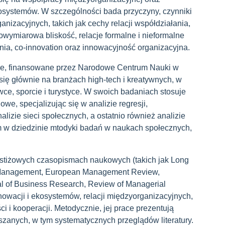
ekosystemów. W szczególności bada przyczyny, czynniki
anizacyjnych, takich jak cechy relacji współdziałania,
owymiarowa bliskość, relacje formalne i nieformalne
nia, co-innovation oraz innowacyjność organizacyjna.
cze, finansowane przez Narodowe Centrum Nauki w
się głównie na branżach high-tech i kreatywnych, w
ywce, sporcie i turystyce. W swoich badaniach stosuje
owe, specjalizując się w analizie regresji,
lizie sieci społecznych, a ostatnio również analizie
 w dziedzinie mtodyki badań w naukach społecznych,
estiżowych czasopismach naukowych (takich jak Long
g Management, European Management Review,
 of Business Research, Review of Managerial
nowacji i ekosystemów, relacji międzyorganizacyjnych,
i i kooperacji. Metodycznie, jej prace prezentują
szanych, w tym systematycznych przeglądów literatury.