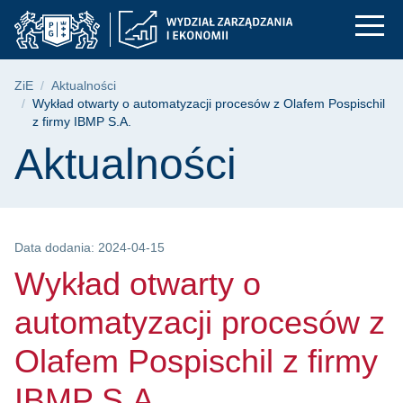
Wykład otwarty o aut
Przejdź
Przejdź
Przejdź
do
do
do
menu
wyszukiwarki
treści
głównego
Ścieżka nawigacyjna
ZiE
Aktualności
Wykład otwarty o automatyzacji procesów z Olafem Pospischil
z firmy IBMP S.A.
Treść strony
Aktualności
Data dodania: 2024-04-15
Wykład otwarty o
automatyzacji procesów z
Olafem Pospischil z firmy
IBMP S.A.