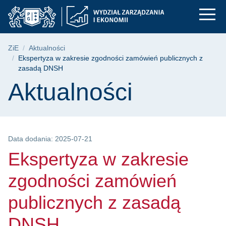
Ekspertyza w zakres
Przejdź
Przejdź
Przejdź
do
do
do
menu
wyszukiwarki
treści
głównego
Ścieżka nawigacyjna
ZiE
Aktualności
Ekspertyza w zakresie zgodności zamówień publicznych z
zasadą DNSH
Treść strony
Aktualności
Data dodania: 2025-07-21
Ekspertyza w zakresie
zgodności zamówień
publicznych z zasadą
DNSH