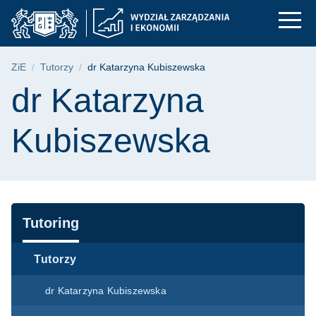
dr Katarzyna Kubisze
Przejdź
Przejdź
Przejdź
do
do
do
menu
wyszukiwarki
treści
głównego
Ścieżka nawigacyjna
ZiE
Tutorzy
dr Katarzyna Kubiszewska
Treść strony
dr Katarzyna
Kubiszewska
Nawigacja
Tutoring
Tutorzy
dr Katarzyna Kubiszewska