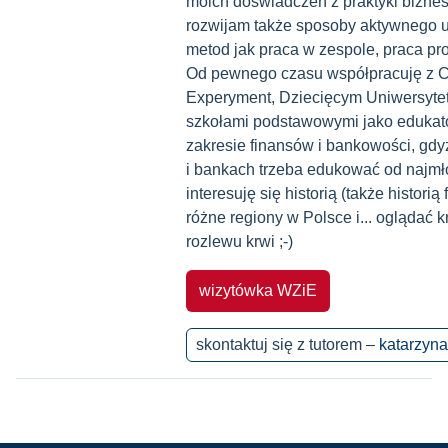
moich doświadczeń z praktyki biznes
rozwijam także sposoby aktywnego uc
metod jak praca w zespole, praca pro
Od pewnego czasu współpracuję z 
Experyment, Dziecięcym Uniwersyt
szkołami podstawowymi jako edukator
zakresie finansów i bankowości, gd
i bankach trzeba edukować od najmło
interesuję się historią (także histori
różne regiony w Polsce i... oglądać k
rozlewu krwi ;-)
wizytówka WZiE
skontaktuj się z tutorem –
katarzyn