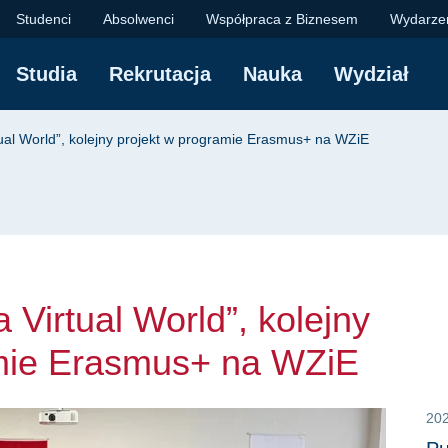
tual World”, kolejny
Studenci
Absolwenci
Współpraca z Biznesem
Wydarze
Studia
Rekrutacja
Nauka
Wydział
yjna
ual World”, kolejny projekt w programie Erasmus+ na WZiE
Virtual World”, kolejny
amie Erasmus+ na WZiE
20