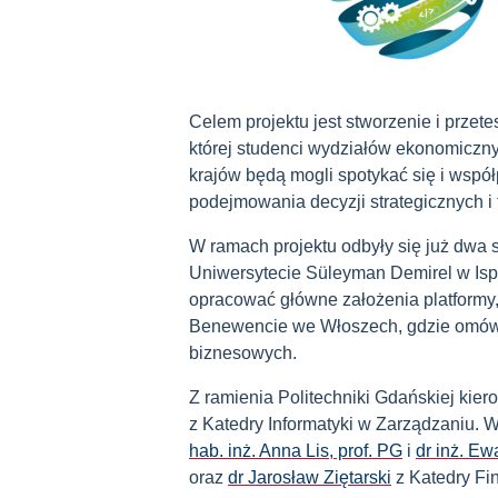
Celem projektu jest stworzenie i przet
której studenci wydziałów ekonomiczny
krajów będą mogli spotykać się i wspó
podejmowania decyzji strategicznych i
W ramach projektu odbyły się już dwa 
Uniwersytecie Süleyman Demirel w Ispar
opracować główne założenia platformy,
Benewencie we Włoszech, gdzie omówi
biznesowych.
Z ramienia Politechniki Gdańskiej kier
z Katedry Informatyki w Zarządzaniu.
hab. inż. Anna Lis, prof. PG
i
dr inż. E
oraz
dr Jarosław Ziętarski
z Katedry Fi