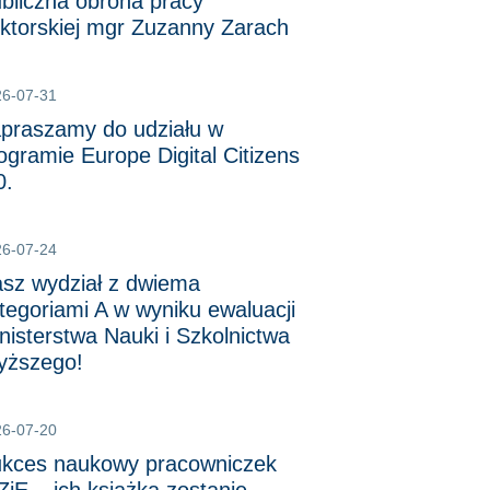
bliczna obrona pracy
ktorskiej mgr Zuzanny Zarach
26-07-31
praszamy do udziału w
ogramie Europe Digital Citizens
0.
26-07-24
sz wydział z dwiema
tegoriami A w wyniku ewaluacji
nisterstwa Nauki i Szkolnictwa
ższego!
26-07-20
kces naukowy pracowniczek