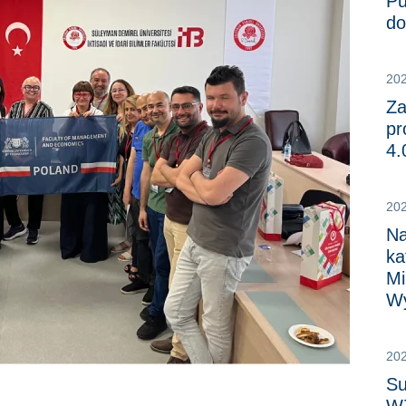
Pu
do
20
Za
pr
4.
20
Na
ka
Mi
Wy
20
Su