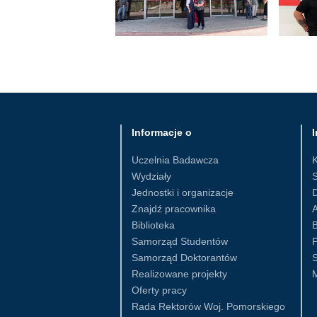
Informacje o
I
Uczelnia Badawcza
Wydziały
S
Jednostki i organizacje
D
Znajdź pracownika
Biblioteka
B
Samorząd Studentów
Samorząd Doktorantów
S
Realizowane projekty
Oferty pracy
Rada Rektorów Woj. Pomorskiego