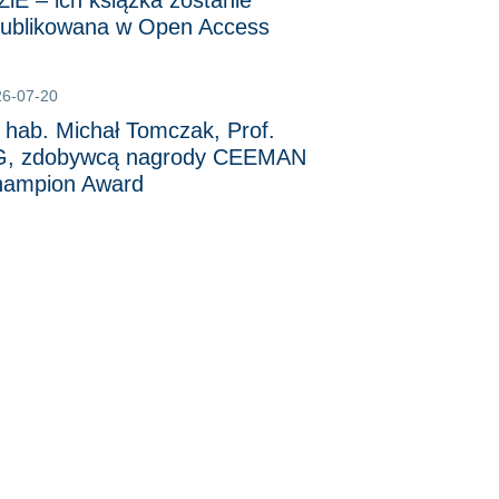
iE – ich książka zostanie
ublikowana w Open Access
26-07-20
 hab. Michał Tomczak, Prof.
, zdobywcą nagrody CEEMAN
ampion Award