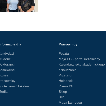
nformacje dla
Pracownicy
Kandydaci
Poczta
tudenci
Moja PG - portal uczelniany
oktoranci
Kalendarz roku akademickiego
Absolwenci
eNauczanie
iznes
Przetargi
Pracownicy
Helpdesk
połeczność lokalna
Pismo PG
Media
Sklep
BIP
Mapa kampusu