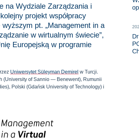
WZ
e na Wydziale Zarządzania i
op
kolejny projekt współpracy
ie wyższym pt. „Management in a
20
ządzanie w wirtualnym świecie”,
Dr
nię Europejską w programie
PG
Ch
przez
Uniwersytet Süleyman Demirel
w Turcji.
ch (University of Sannio — Benewent), Rumunii
ies), Polski (Gdańsk University of Technology) i