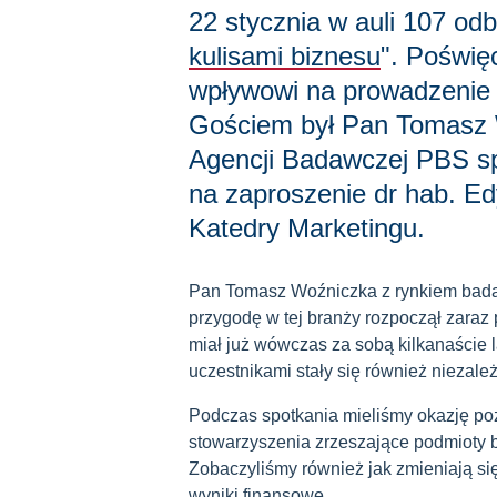
22 stycznia w auli 107 odb
kulisami biznesu
". Poświę
wpływowi na prowadzenie 
Gościem był Pan Tomasz
Agencji Badawczej PBS sp.
na zaproszenie dr hab. Ed
Katedry Marketingu.
Pan Tomasz Woźniczka z rynkiem badań
przygodę w tej branży rozpoczął zara
miał już wówczas za sobą kilkanaście l
uczestnikami stały się również niezal
Podczas spotkania mieliśmy okazję po
stowarzyszenia zrzeszające podmioty b
Zobaczyliśmy również jak zmieniają si
wyniki finansowe.