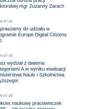
bliczna obrona pracy
ktorskiej mgr Zuzanny Zarach
26-07-31
praszamy do udziału w
ogramie Europe Digital Citizens
0.
26-07-24
sz wydział z dwiema
tegoriami A w wyniku ewaluacji
nisterstwa Nauki i Szkolnictwa
ższego!
26-07-20
kces naukowy pracowniczek