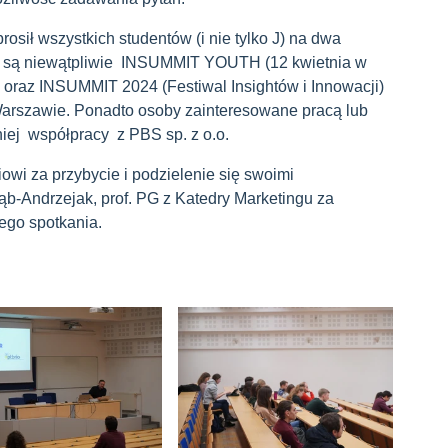
sił wszystkich studentów (i nie tylko
J
) na dwa
i są niewątpliwie INSUMMIT YOUTH (12 kwietnia w
oraz INSUMMIT 2024 (Festiwal Insightów i Innowacji)
rszawie. Ponadto osoby zainteresowane pracą lub
iej współpracy z PBS sp. z o.o.
wi za przybycie i podzielenie się swoimi
ąb-Andrzejak, prof. PG z Katedry Marketingu za
ego spotkania.