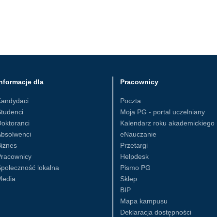
nformacje dla
Pracownicy
Kandydaci
Poczta
tudenci
Moja PG - portal uczelniany
oktoranci
Kalendarz roku akademickiego
Absolwenci
eNauczanie
iznes
Przetargi
Pracownicy
Helpdesk
połeczność lokalna
Pismo PG
Media
Sklep
BIP
Mapa kampusu
Deklaracja dostępności