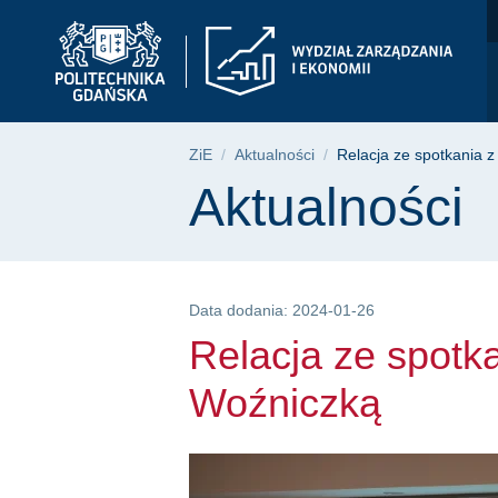
Relacja ze spotkani
Przejdź
Przejdź
Przejdź
do
do
do
menu
wyszukiwarki
treści
głównego
Ścieżka nawigac
ZiE
Aktualności
Relacja ze spotkania
Treść strony
Aktualności
Data dodania: 2024-01-26
Relacja ze spot
Woźniczką