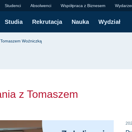
a z Tomaszem Woźnicz
Studenci
Absolwenci
Współpraca z Biznesem
Wydarze
Studia
Rekrutacja
Nauka
Wydział
yjna
 z Tomaszem Woźniczką
kania z Tomaszem
20