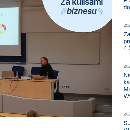
Pu
do
20
Za
pr
4.
20
Na
ka
Mi
Wy
20
Su