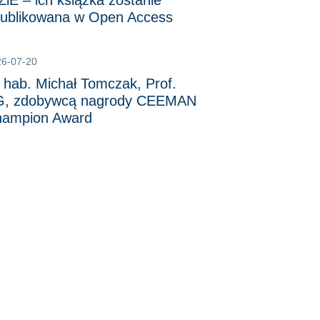
iE – ich książka zostanie
ublikowana w Open Access
26-07-20
 hab. Michał Tomczak, Prof.
, zdobywcą nagrody CEEMAN
ampion Award