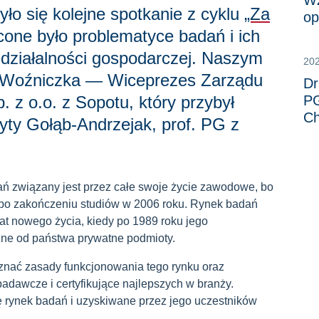
WZ
yło się kolejne spotkanie z cyklu
„Za
op
cone było problematyce badań i ich
działalności gospodarczej. Naszym
20
 Woźniczka — Wiceprezes Zarządu
Dr
 z o.o. z Sopotu, który przybył
PG
Ch
yty Gołąb-Andrzejak, prof. PG z
 związany jest przez całe swoje życie zawodowe, bo
z po zakończeniu studiów w 2006 roku. Rynek badań
at nowego życia, kiedy po 1989 roku jego
eżne od państwa prywatne podmioty.
znać zasady funkcjonowania tego rynku oraz
adawcze i certyfikujące najlepszych w branży.
ę rynek badań i uzyskiwane przez jego uczestników