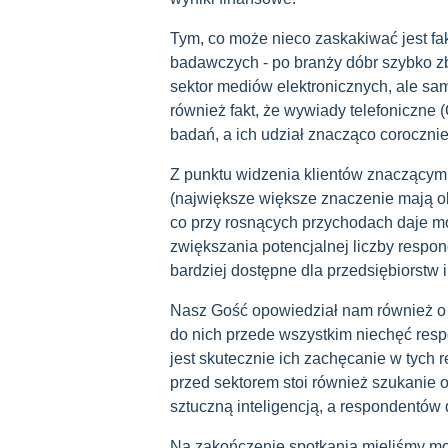
Tym, co może nieco zaskakiwać jest fak
badawczych - po branży dóbr szybko zb
sektor mediów elektronicznych, ale sa
również fakt, że wywiady telefoniczne
badań, a ich udział znacząco corocznie
Z punktu widzenia klientów znaczącym
(największe większe znaczenie mają ob
co przy rosnących przychodach daje m
zwiększania potencjalnej liczby respo
bardziej dostępne dla przedsiębiorstw
Nasz Gość opowiedział nam również o 
do nich przede wszystkim niechęć res
jest skutecznie ich zachęcanie w tych
przed sektorem stoi również szukanie 
sztuczną inteligencją, a respondentów
Na zakończenie spotkania mieliśmy mo