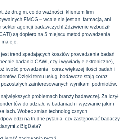
t, że drugim, co do ważności klientem firm
ywalnych FMCG – wcale nie jest ani farmacja, ani
m sektor agencji badawczych! Zdziwienie wzbudził
 (CATI) są dopiero na 5 miejscu metod prowadzenia
 maleje.
 jest trend spadających kosztów prowadzenia badań
ecnie badania CAWI, czyli wywiady elektroniczne),
ożliwość prowadzenia coraz większej ilości badań i
ndentów. Dzięki temu usługi badawcze stają coraz
 i pozostałych zainteresowanych wynikami podmiotów.
największych problemach branży badawczej. Zaliczył
pondentów do udziału w badaniach i wyzwanie jakim
 realiach. Wobec zmian technologicznych
odpowiedzi na trudne pytania: czy zastępować badaczy
 danymi z BigData?
żliwość zadawania pytań.