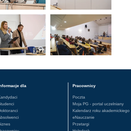
nformacje dla
Pracownicy
Kandydaci
Poczta
tudenci
Moja PG - portal uczelniany
oktoranci
Kalendarz roku akademickiego
Absolwenci
eNauczanie
iznes
Przetargi
Pracownicy
Helpdesk