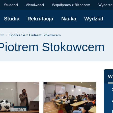
Stokowcem | Wydział 
Studenci
Absolwenci
Współpraca z Biznesem
Wydarze
Studia
Rekrutacja
Nauka
Wydział
yjna
023
Spotkanie z Piotrem Stokowcem
 Piotrem Stokowcem
N
W