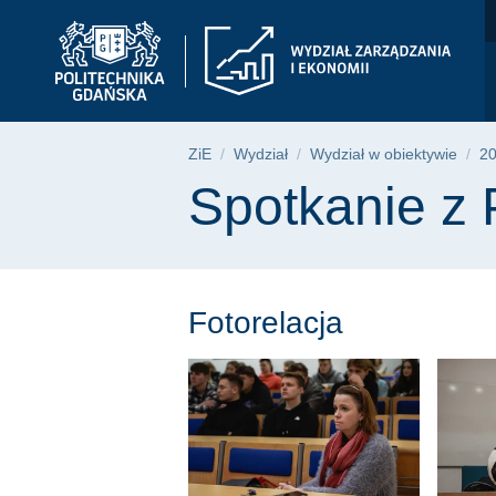
Spotkanie z Piotrem 
Przejdź
Przejdź
Przejdź
do
do
do
menu
wyszukiwarki
treści
głównego
Ścieżka nawigac
ZiE
Wydział
Wydział w obiektywie
2
Treść strony
Spotkanie z
Fotorelacja