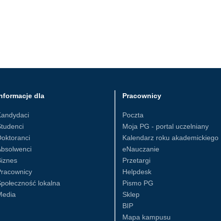
nformacje dla
Pracownicy
Kandydaci
Poczta
tudenci
Moja PG - portal uczelniany
oktoranci
Kalendarz roku akademickiego
Absolwenci
eNauczanie
iznes
Przetargi
Pracownicy
Helpdesk
połeczność lokalna
Pismo PG
Media
Sklep
BIP
Mapa kampusu