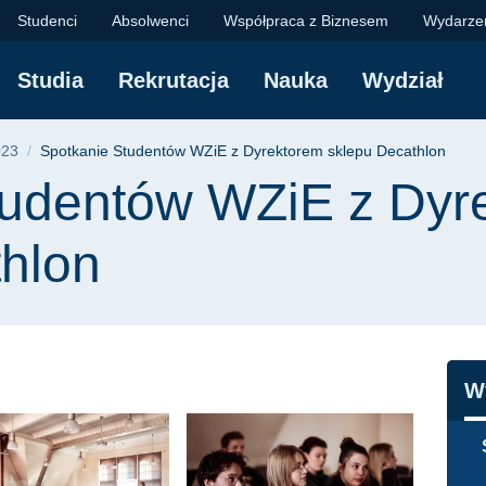
 WZiE z Dyrektorem s
Studenci
Absolwenci
Współpraca z Biznesem
Wydarze
Studia
Rekrutacja
Nauka
Wydział
yjna
023
Spotkanie Studentów WZiE z Dyrektorem sklepu Decathlon
tudentów WZiE z Dyr
thlon
N
W