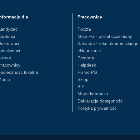
nformacje dla
Pracownicy
Kandydaci
Poczta
tudenci
Moja PG - portal uczelniany
oktoranci
Kalendarz roku akademickiego
Absolwenci
eNauczanie
iznes
Przetargi
Pracownicy
Helpdesk
połeczność lokalna
Pismo PG
Media
Sklep
BIP
Mapa kampusu
Deklaracja dostępności
Polityka prywatności