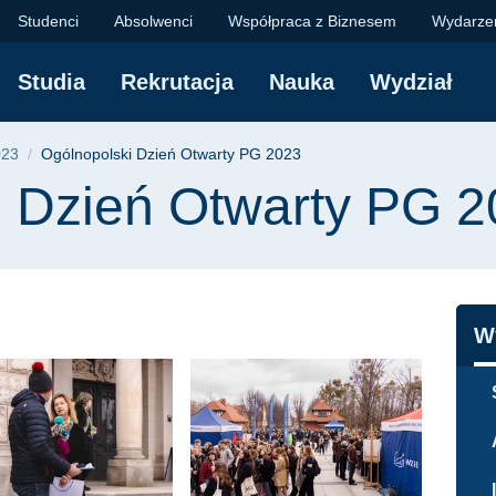
twarty PG 2023 | Wyd
Studenci
Absolwenci
Współpraca z Biznesem
Wydarze
Studia
Rekrutacja
Nauka
Wydział
yjna
023
Ogólnopolski Dzień Otwarty PG 2023
i Dzień Otwarty PG 
N
W