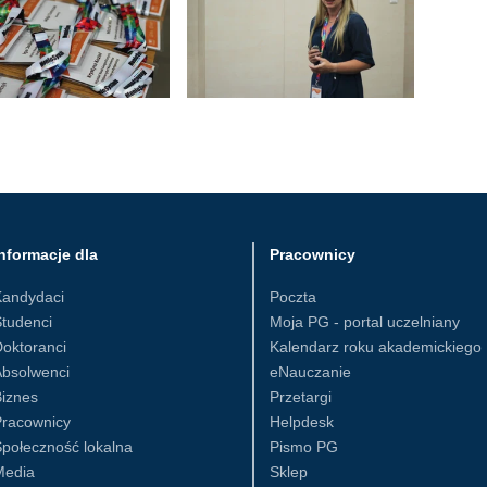
nformacje dla
Pracownicy
Kandydaci
Poczta
tudenci
Moja PG - portal uczelniany
oktoranci
Kalendarz roku akademickiego
Absolwenci
eNauczanie
iznes
Przetargi
Pracownicy
Helpdesk
połeczność lokalna
Pismo PG
Media
Sklep