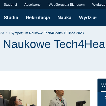
 Tech4Health 19 lipc
Studenci
Absolwenci
Współpraca z Biznesem
Wydarze
Studia
Rekrutacja
Nauka
Wydział
yjna
023
I Sympozjum Naukowe Tech4Health 19 lipca 2023
 Naukowe Tech4Healt
N
W