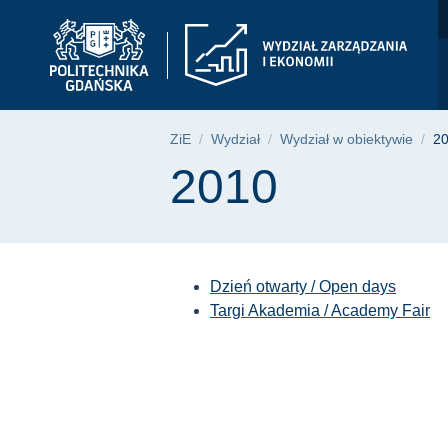
2010 | Wydział Zarzą
Przejdź
Przejdź
Przejdź
do
do
do
menu
wyszukiwarki
treści
głównego
Ścieżka nawigac
ZiE
Wydział
Wydział w obiektywie
2
Treść strony
2010
Dzień otwarty / Open days
Targi Akademia / Academy Fair