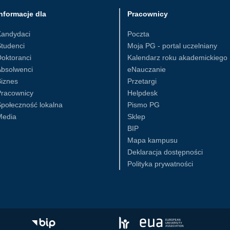
nformacje dla
Pracownicy
Kandydaci
Poczta
tudenci
Moja PG - portal uczelniany
oktoranci
Kalendarz roku akademickiego
Absolwenci
eNauczanie
iznes
Przetargi
Pracownicy
Helpdesk
połeczność lokalna
Pismo PG
Media
Sklep
BIP
Mapa kampusu
Deklaracja dostępności
Polityka prywatności