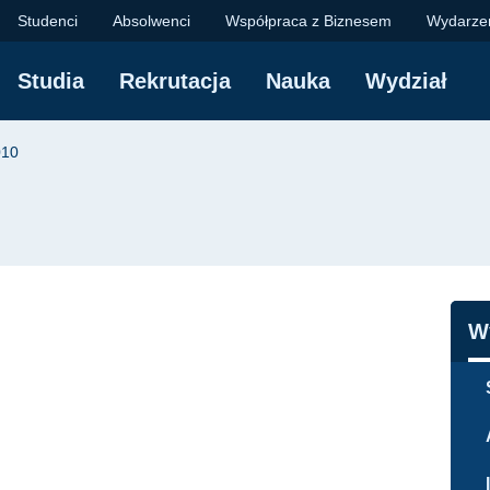
dzania i Ekonomii Po
Studenci
Absolwenci
Współpraca z Biznesem
Wydarze
Studia
Rekrutacja
Nauka
Wydział
yjna
010
N
W