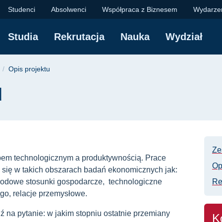
iał Zarządzania i Eko
Studenci
Absolwenci
Współpraca z Biznesem
Wydarze
Studia
Rekrutacja
Nauka
Wydział
yjna
Opis projektu
u
Ze
ępem technologicznym a produktywnością. Prace
Op
 się w takich obszarach badań ekonomicznych jak:
odowe stosunki gospodarcze, technologiczne
Re
go, relacje przemysłowe.
na pytanie: w jakim stopniu ostatnie przemiany
K