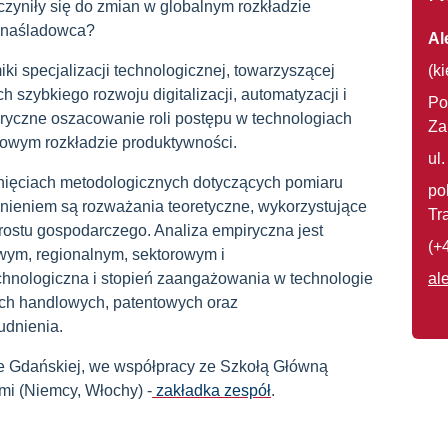
czyniły się do zmian w globalnym rozkładzie
r-naśladowca?
Al
ki specjalizacji technologicznej, towarzyszącej
(k
szybkiego rozwoju digitalizacji, automatyzacji i
Po
mpiryczne oszacowanie roli postępu w technologiach
Za
towym rozkładzie produktywności.
ul
nięciach metodologicznych dotyczących pomiaru
po
nieniem są rozważania teoretyczne, wykorzystujące
Tr
ostu gospodarczego. Analiza empiryczna jest
(+
wym, regionalnym, sektorowym i
chnologiczna i stopień zaangażowania w technologie
al
ych handlowych, patentowych oraz
udnienia.
ice Gdańskiej, we współpracy ze Szkołą Główną
i (Niemcy, Włochy) -
zakładka zespół
.