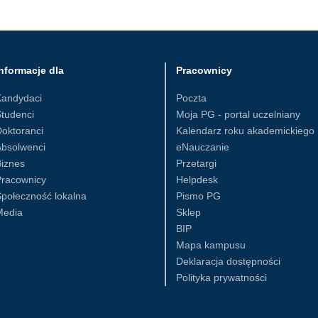
nformacje dla
Pracownicy
Kandydaci
Poczta
tudenci
Moja PG - portal uczelniany
oktoranci
Kalendarz roku akademickiego
Absolwenci
eNauczanie
iznes
Przetargi
Pracownicy
Helpdesk
połeczność lokalna
Pismo PG
Media
Sklep
BIP
Mapa kampusu
Deklaracja dostępności
Polityka prywatności