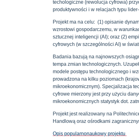
techologiczne (rewolucja cyfrowa) przy
produktywności i w relacjach typu lide
Projekt ma na celu: (1) opisanie dynami
wzrostowi gospodarczemu, w warunkach 
sztucznej inteligencji (AI); oraz (2) e
cyfrowych (w szczególności AI) w świa
Badania bazują na najnowszych osiąg
tempa zmian technologicznych. Uzupeł
modele postępu technologicznego i wzr
prowadzona na kilku poziomach (krajo
mikroekonomicznym). Specjalizacja te
cyfrowe mierzony jest przy użyciu dan
mikroekonomicznych statystyk dot. zatr
Projekt jest realizowany na Politechn
Handlową oraz ośrodkami zagranicznym
Opis popularnonaukowy projektu