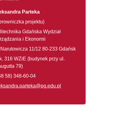
eksandra Parteka
ierowniczka projektu)
litechnika Gdańska Wydział
rządzania i Ekonomii
. Narutowicza 11/12 80-233 Gdańsk
k. 316 WZiE (budynek przy ul.
augutta 79)
48 58) 348-60-04
eksandra.parteka@pg.edu.pl