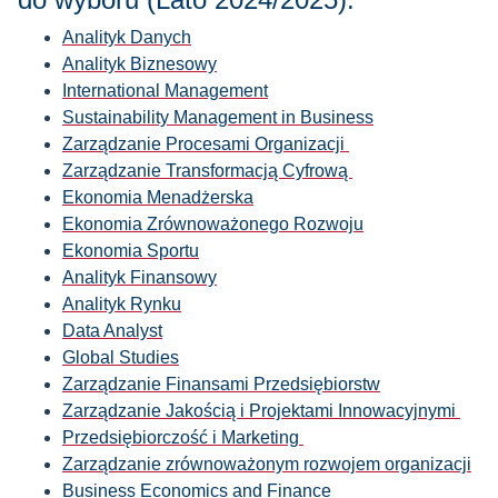
Analityk Danych
Analityk Biznesowy
International Management
Sustainability Management in Business
Zarządzanie Procesami Organizacji
Zarządzanie Transformacją Cyfrową
Ekonomia Menadżerska
Ekonomia Zrównoważonego Rozwoju
E
konomia Sportu
Analityk Finansowy
Analityk Rynku
Data Analyst
Global Studies
Zarządzanie Finansami Przedsiębiorstw
Zarządzanie Jakością i Projektami Innowacyjnymi
Przedsiębiorczość i Marketing
Zarządzanie zrównoważonym rozwojem organizacji
Business Economics and Finance