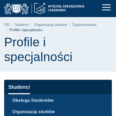
Profile i specjalnośc
Przejdź
Przejdź
Przejdź
do
do
do
menu
wyszukiwarki
treści
głównego
Ścieżka nawigacyjna
ZiE
Studenci
Organizacja studiów
Dyplomowanie
Profile i specjalności
Treść strony
Profile i
specjalności
Nawigacja
Studenci
Obsługa Studentów
Organizacja studiów