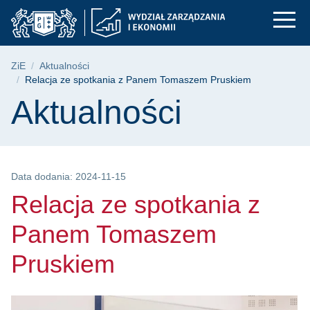
Relacja ze spotkani
Przejdź
Przejdź
Przejdź
do
do
do
menu
wyszukiwarki
treści
głównego
Ścieżka nawigacyjna
ZiE
Aktualności
Relacja ze spotkania z Panem Tomaszem Pruskiem
Treść strony
Aktualności
Data dodania: 2024-11-15
Relacja ze spotkania z
Panem Tomaszem
Pruskiem