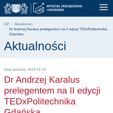
Dr Andrzej Karalus p
Przejdź
Przejdź
Przejdź
do
do
do
menu
wyszukiwarki
treści
głównego
Ścieżka nawigacyjna
ZiE
Aktualności
Dr Andrzej Karalus prelegentem na II edycji TEDxPolitechnika
Gdańska
Treść strony
Aktualności
Data dodania: 2024-11-19
Dr Andrzej Karalus
prelegentem na II edycji
TEDxPolitechnika
Gdańska