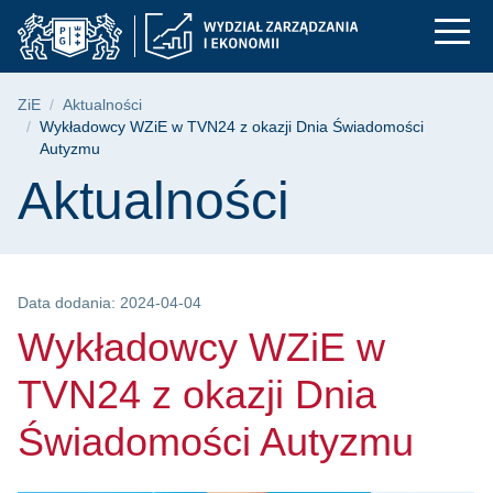
Wykładowcy WZiE w T
Przejdź
Przejdź
Przejdź
do
do
do
menu
wyszukiwarki
treści
głównego
Ścieżka nawigacyjna
ZiE
Aktualności
Wykładowcy WZiE w TVN24 z okazji Dnia Świadomości
Autyzmu
Treść strony
Aktualności
Data dodania: 2024-04-04
Wykładowcy WZiE w
TVN24 z okazji Dnia
Świadomości Autyzmu