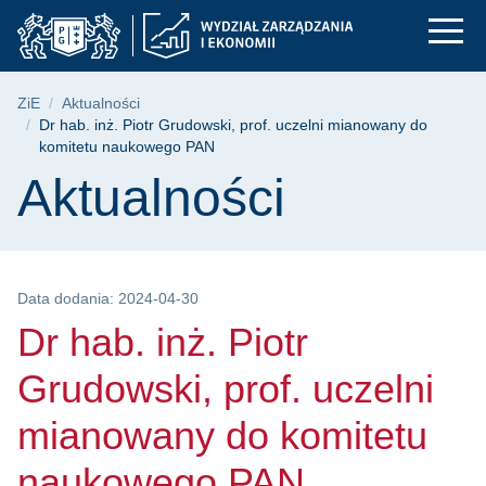
Dr hab. inż. Piotr G
Przejdź
Przejdź
Przejdź
do
do
do
menu
wyszukiwarki
treści
głównego
Ścieżka nawigacyjna
ZiE
Aktualności
Dr hab. inż. Piotr Grudowski, prof. uczelni mianowany do
komitetu naukowego PAN
Treść strony
Aktualności
Data dodania: 2024-04-30
Dr hab. inż. Piotr
Grudowski, prof. uczelni
mianowany do komitetu
naukowego PAN