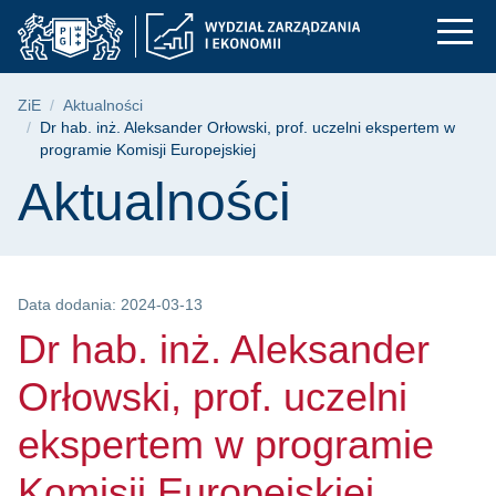
Dr hab. inż. Aleksan
Przejdź
Przejdź
Przejdź
do
do
do
menu
wyszukiwarki
treści
głównego
Ścieżka nawigacyjna
ZiE
Aktualności
Dr hab. inż. Aleksander Orłowski, prof. uczelni ekspertem w
programie Komisji Europejskiej
Treść strony
Aktualności
Data dodania: 2024-03-13
Dr hab. inż. Aleksander
Orłowski, prof. uczelni
ekspertem w programie
Komisji Europejskiej