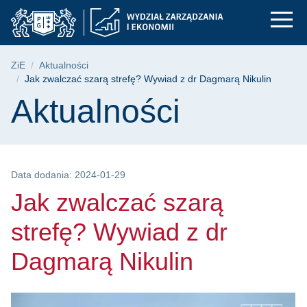
Jak zwalczać szarą s
Przejdź
Przejdź
Przejdź
do
do
do
menu
wyszukiwarki
treści
głównego
Ścieżka nawigacyjna
ZiE
Aktualności
Jak zwalczać szarą strefę? Wywiad z dr Dagmarą Nikulin
Treść strony
Aktualności
Data dodania: 2024-01-29
Jak zwalczać szarą
strefę? Wywiad z dr
Dagmarą Nikulin