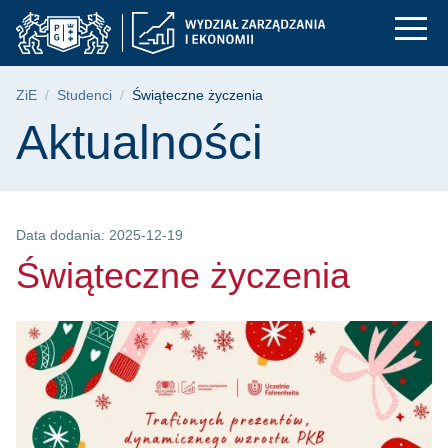
Świąteczne życzenia 
Przejdź
Przejdź
Przejdź
do
do
do
menu
wyszukiwarki
treści
głównego
Ścieżka nawigacyjna
ZiE
Studenci
Świąteczne życzenia
Treść strony
Aktualności
Data dodania: 2025-12-19
Świąteczne życzenia