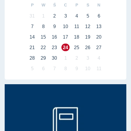
P
W
Ś
C
P
S
N
31
1
2
3
4
5
6
7
8
9
10
11
12
13
14
15
16
17
18
19
20
21
22
23
24
25
26
27
28
29
30
1
2
3
4
5
6
7
8
9
10
11
Rada Dziedziny
Ra