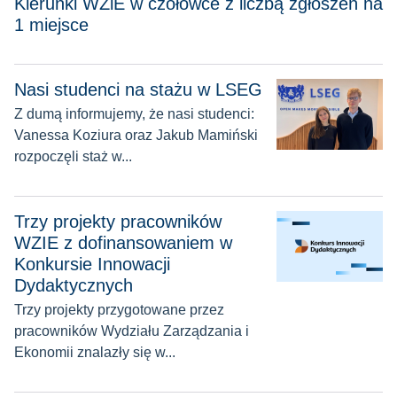
Kierunki WZiE w czołówce z liczbą zgłoszeń na
1 miejsce
Nasi studenci na stażu w LSEG
Nasi studenci na stażu w LSEG
Z dumą informujemy, że nasi studenci:
Vanessa Koziura oraz Jakub Mamiński
rozpoczęli staż w...
Trzy projekty pracowników WZIE z dofinansowaniem w Konk
Trzy projekty pracowników
WZIE z dofinansowaniem w
Konkursie Innowacji
Dydaktycznych
Trzy projekty przygotowane przez
pracowników Wydziału Zarządzania i
Ekonomii znalazły się w...