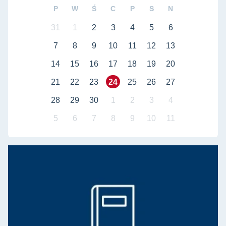
P
W
Ś
C
P
S
N
31
1
2
3
4
5
6
7
8
9
10
11
12
13
14
15
16
17
18
19
20
21
22
23
24
25
26
27
28
29
30
1
2
3
4
5
6
7
8
9
10
11
Rada Dziedziny
Ra