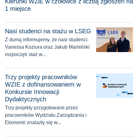
Kierunki WZiE w czołówce z liczbą zgłoszeń na
1 miejsce
Nasi studenci na stażu w LSEG
Nasi studenci na stażu w LSEG
Z dumą informujemy, że nasi studenci:
Vanessa Koziura oraz Jakub Mamiński
rozpoczęli staż w...
Trzy projekty pracowników WZIE z dofinansowaniem w Konk
Trzy projekty pracowników
WZIE z dofinansowaniem w
Konkursie Innowacji
Dydaktycznych
Trzy projekty przygotowane przez
pracowników Wydziału Zarządzania i
Ekonomii znalazły się w...