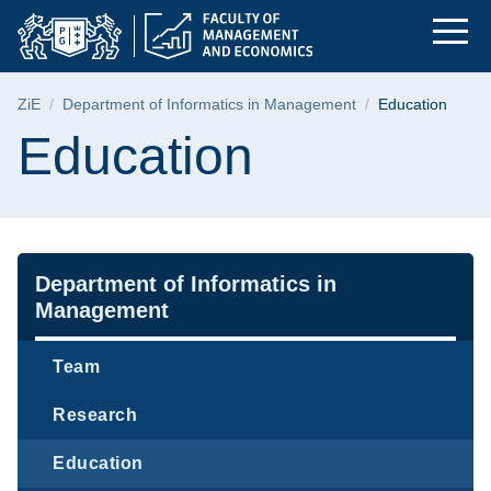
Education | Faculty
Skip
Skip
Skip
to
to
to
the
search
content
main
Breadcrumb
ZiE
Department of Informatics in Management
Education
menu
Page content
Education
Navigation
Department of Informatics in
Management
Team
Research
Education