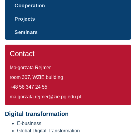
Cooperation
Projects
Seminars
Contact
Małgorzata Rejmer
room 307, WZiE building
+48 58 347 24 55
malgorzata.rejmer@zie.pg.edu.pl
Digital transformation
E-business
Global Digital Transformation