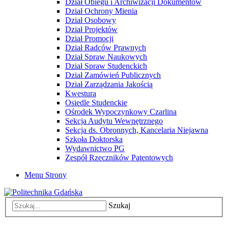
Dział Obiegu i Archiwizacji Dokumentów
Dział Ochrony Mienia
Dział Osobowy
Dział Projektów
Dział Promocji
Dział Radców Prawnych
Dział Spraw Naukowych
Dział Spraw Studenckich
Dział Zamówień Publicznych
Dział Zarządzania Jakością
Kwestura
Osiedle Studenckie
Ośrodek Wypoczynkowy Czarlina
Sekcja Audytu Wewnętrznego
Sekcja ds. Obronnych, Kancelaria Niejawna
Szkoła Doktorska
Wydawnictwo PG
Zespół Rzeczników Patentowych
Menu Strony
Szukaj