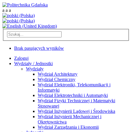
a
a
a
Brak pasujących wyników
Zaloguj
Wydziały / Jednostki
Wydziały
Wydział Architektury
Wydział Chemiczny
Wydział Elektroniki, Telekomunikacji i
Informatyki
Wydział Elektrotechniki i Automatyki
Wydział Fizyki Technicznej i Matematyki
Stosowanej
Wydział Inżynierii Lądowej i Środowiska
Wydział Inżynierii Mechanicznej i
Okrętownictwa
Wydział Zarządzania i Ekonomii