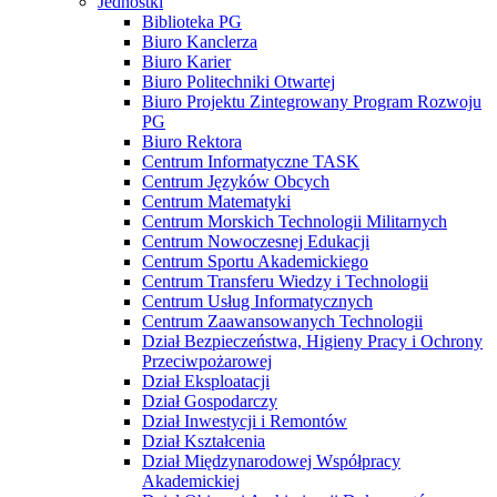
Jednostki
Biblioteka PG
Biuro Kanclerza
Biuro Karier
Biuro Politechniki Otwartej
Biuro Projektu Zintegrowany Program Rozwoju
PG
Biuro Rektora
Centrum Informatyczne TASK
Centrum Języków Obcych
Centrum Matematyki
Centrum Morskich Technologii Militarnych
Centrum Nowoczesnej Edukacji
Centrum Sportu Akademickiego
Centrum Transferu Wiedzy i Technologii
Centrum Usług Informatycznych
Centrum Zaawansowanych Technologii
Dział Bezpieczeństwa, Higieny Pracy i Ochrony
Przeciwpożarowej
Dział Eksploatacji
Dział Gospodarczy
Dział Inwestycji i Remontów
Dział Kształcenia
Dział Międzynarodowej Współpracy
Akademickiej