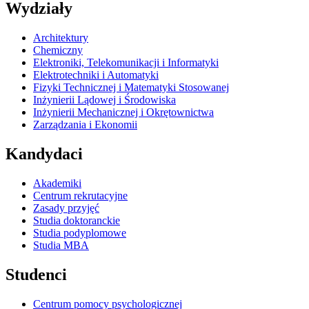
Wydziały
Architektury
Chemiczny
Elektroniki, Telekomunikacji i Informatyki
Elektrotechniki i Automatyki
Fizyki Technicznej i Matematyki Stosowanej
Inżynierii Lądowej i Środowiska
Inżynierii Mechanicznej i Okrętownictwa
Zarządzania i Ekonomii
Kandydaci
Akademiki
Centrum rekrutacyjne
Zasady przyjęć
Studia doktoranckie
Studia podyplomowe
Studia MBA
Studenci
Centrum pomocy psychologicznej